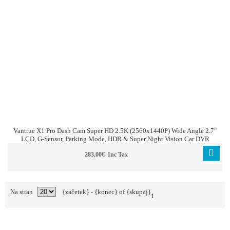
Vantrue X1 Pro Dash Cam Super HD 2.5K (2560x1440P) Wide Angle 2.7"
LCD, G-Sensor, Parking Mode, HDR & Super Night Vision Car DVR
283,00€ Inc Tax
Na stran
{začetek} - {konec} of {skupaj}
1