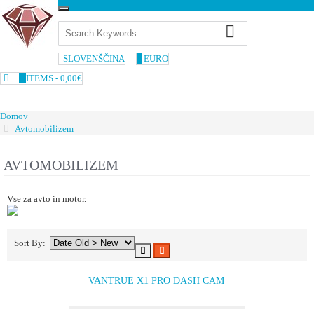
Main
Menu
SLOVENŠČINA
€
EURO
0
ITEMS -
0,00€
Domov
Avtomobilizem
AVTOMOBILIZEM
Vse za avto in motor.
Sort By:
VANTRUE X1 PRO DASH CAM